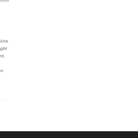
liche
gibt
nt,
en