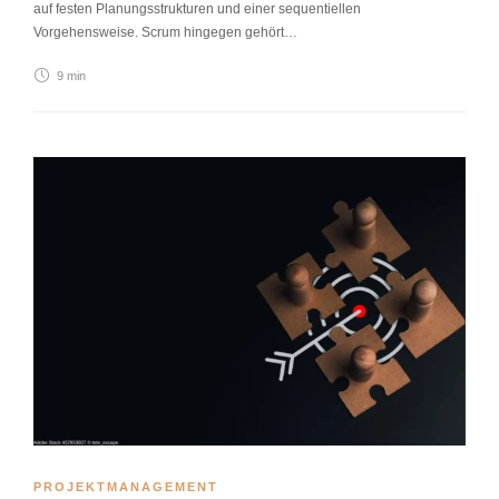
auf festen Planungsstrukturen und einer sequentiellen
Vorgehensweise. Scrum hingegen gehört…
9 min
PROJEKTMANAGEMENT