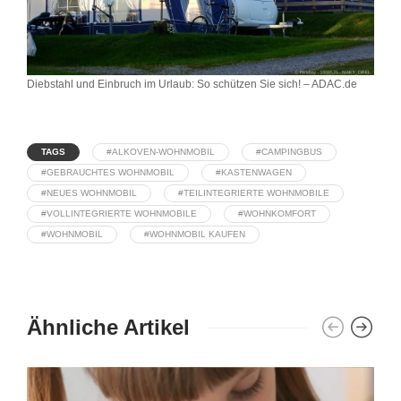
Diebstahl und Einbruch im Urlaub: So schützen Sie sich! – ADAC.de
TAGS
#ALKOVEN-WOHNMOBIL
#CAMPINGBUS
#GEBRAUCHTES WOHNMOBIL
#KASTENWAGEN
#NEUES WOHNMOBIL
#TEILINTEGRIERTE WOHNMOBILE
#VOLLINTEGRIERTE WOHNMOBILE
#WOHNKOMFORT
#WOHNMOBIL
#WOHNMOBIL KAUFEN
Ähnliche Artikel